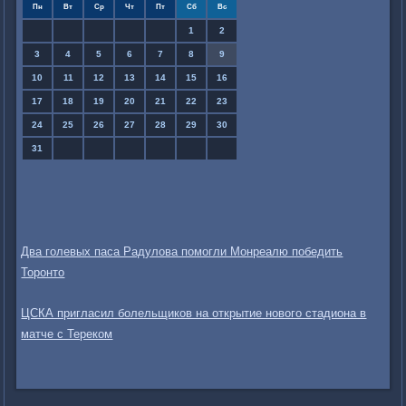
Пн
Вт
Ср
Чт
Пт
Сб
Вс
1
2
3
4
5
6
7
8
9
10
11
12
13
14
15
16
17
18
19
20
21
22
23
24
25
26
27
28
29
30
31
Два голевых паса Радулова помогли Монреалю победить
Торонто
ЦСКА пригласил болельщиков на открытие нового стадиона в
матче с Тереком