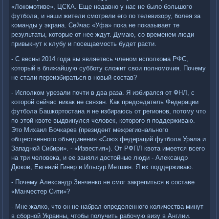
«Локомотиве», ЦСКА. Еще недавно у нас не было большого
футбола, и наши жители смотрели его по телевизору, болея за
команды у экрана. Сейчас «Уфа» пока не показывает те
результаты, которые от нее ждут. Думаю, со временем люди
привыкнут к клубу и посещаемость будет расти.
- С весны 2014 года вы являетесь членом исполкома РФС,
который в ближайшую субботу сложит свои полномочия. Почему
не стали переизбираться в новый состав?
- Исполком урезали почти в два раза. Я избирался от ФНЛ, с
которой сейчас никак не связан. Как председатель Федерации
футбола Башкортостана я не избираюсь от регионов, потому что
по этой квоте выдвинулся человек, которого я поддерживаю.
Это Михаил Бочкарев (президент межрегионального
общественного объединения «Союз федераций футбола Урала и
Западной Сибири». - «Известия»). От РФПЛ квота имеется всего
на три человека, и ее заняли достойные люди - Александр
Дюков, Евгений Гинер и Ильсур Метшин. Я их поддерживаю.
- Почему Александр Зинченко не смог закрепиться в составе
«Манчестер Сити»?
- Мне жалко, что он не набрал определенного количества минут
в сборной Украины, чтобы получить рабочую визу в Англии.