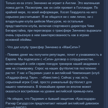
Только из-за этого Зинченко не играет в Англии. Это маленькая
ложка дегтя. Посмотрим, как он себя проявит в Голландии. По
крайней мере, по моей информации, Хосеп Гвардиола на него
серьезно рассчитывает. Я не общался ни с ним лично, ни с
владельцем клуба шейхом Мансуром, но остальные
представители клуба, включая спортивного директора Чики
Бегиристайна, при переговорах о трансфере Зинченко выражали
очень серьезную в нем заинтересованность как в игроке
основной обоймы.
- Что дал клубу трансфер Зинченко в «МанСити»?
- Помимо денег мы получили репутацию, почет и узнаваемость в
Европе. Мы подписали с «Сити» договор о сотрудничестве,
включающий в себя серию поездок тренеров нашей академии к
ним на стажировку. Спрос на наших футболистов постепенно
растет. У нас и Пауревич ушел в английский Чемпионшип (клуб
«Хаддерсфилд Таун». - «Известия»). Сейчас у нас есть
серьезный игрок Слай, просто уникальный футболист для
нашего чемпионата. В ближайшее время он вполне может
оказаться востребован на уровне английской премьер-лиги.
- Не обидно, что Пауревич и бывший защитник «Краснодара»
Рагнар Сигурдссон предпочитают низший английский дивизион
нашей РФПЛ?