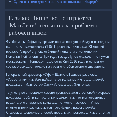
Сукин сын или дар божий. Как относиться к Икарди?
Газизов: Зинченко не играет за
'МанСити' только из-за проблем с
рабочей визой
Футболисты «Уфы» одержали сенсационную победу в выездном
матче с «Локомотивом» (1:0). Героем встречи стал 23-летний
вратарь Андрей Лунев, отбивший пенальти в исполнении
Неманьи Пейчиновича. Три года назад Лунев оказался не нужен
московскому «Торпедо», а до сентября 2016 года в основном
составе выходил только на уровне клубов второго дивизиона.
Генеральный директор «Уфы» Шамиль Газизов рассказал
«Известиям», как был найден этот голкипер и что дала клубу
продажа в «Манчестер Сити» Александра Зинченко.
- Лунев уже в прошлом сезоне тренировался с основой и хорошо
показывал себя в контрольных матчах, так что мы готовились
вводить его в главную команду, - отметил Газизов. - У нас
многие игроки раскрываются - это фишка нашего клуба.
Стараемся доверием способствовать их прогрессу. Как в случае