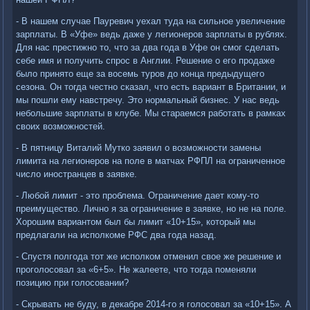
- В нашем случае Пауревич уехал туда на сильное увеличение
зарплаты. В «Уфе» ведь даже у легионеров зарплаты в рублях.
Для нас престижно то, что за два года в Уфе он смог сделать
себе имя и получить спрос в Англии. Решение о его продаже
было принято еще за восемь туров до конца предыдущего
сезона. Он тогда честно сказал, что есть вариант в Британии, и
мы пошли ему навстречу. Это нормальный бизнес. У нас ведь
небольшие зарплаты в клубе. Мы стараемся работать в рамках
своих возможностей.
- В пятницу Виталий Мутко заявил о возможности замены
лимита на легионеров на поле в матчах РФПЛ на ограниченное
число иностранцев в заявке.
- Любой лимит - это проблема. Ограничение дает кому-то
преимущество. Лично я за ограничение в заявке, но не на поле.
Хорошим вариантом был бы лимит «10+15», который мы
предлагали на исполкоме РФС два года назад.
- Спустя полгода тот же исполком отменил свое же решение и
проголосовал за «6+5». Не жалеете, что тогда поменяли
позицию при голосовании?
- Скрывать не буду, в декабре 2014-го я голосовал за «10+15». А