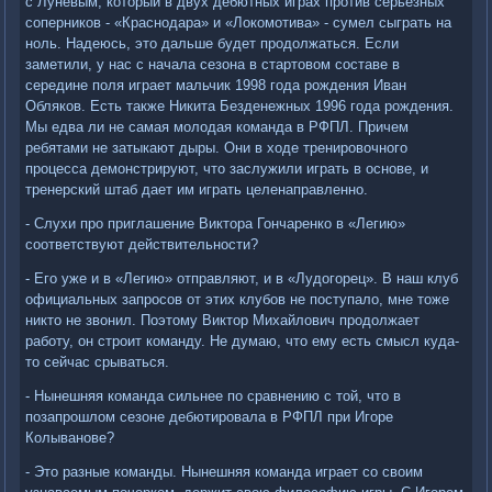
с Луневым, который в двух дебютных играх против серьезных
соперников - «Краснодара» и «Локомотива» - сумел сыграть на
ноль. Надеюсь, это дальше будет продолжаться. Если
заметили, у нас с начала сезона в стартовом составе в
середине поля играет мальчик 1998 года рождения Иван
Обляков. Есть также Никита Безденежных 1996 года рождения.
Мы едва ли не самая молодая команда в РФПЛ. Причем
ребятами не затыкают дыры. Они в ходе тренировочного
процесса демонстрируют, что заслужили играть в основе, и
тренерский штаб дает им играть целенаправленно.
- Слухи про приглашение Виктора Гончаренко в «Легию»
соответствуют действительности?
- Его уже и в «Легию» отправляют, и в «Лудогорец». В наш клуб
официальных запросов от этих клубов не поступало, мне тоже
никто не звонил. Поэтому Виктор Михайлович продолжает
работу, он строит команду. Не думаю, что ему есть смысл куда-
то сейчас срываться.
- Нынешняя команда сильнее по сравнению с той, что в
позапрошлом сезоне дебютировала в РФПЛ при Игоре
Колыванове?
- Это разные команды. Нынешняя команда играет со своим