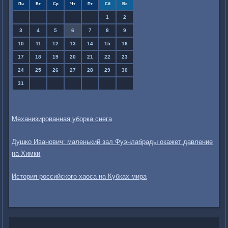
Пн
Вт
Ср
Чт
Пт
Сб
Вс
1
2
3
4
5
6
7
8
9
10
11
12
13
14
15
16
17
18
19
20
21
22
23
24
25
26
27
28
29
30
31
Механизированная уборка снега
Душко Иванович: маленький зал Фуэнлабрады окажет давление
на Химки
История российского хаоса на Кубках мира