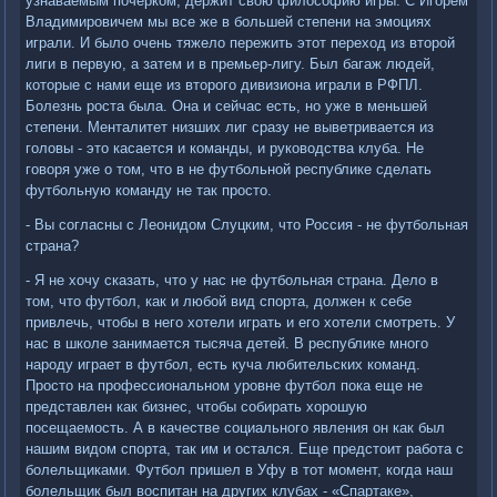
узнаваемым почерком, держит свою философию игры. С Игорем
Владимировичем мы все же в большей степени на эмоциях
играли. И было очень тяжело пережить этот переход из второй
лиги в первую, а затем и в премьер-лигу. Был багаж людей,
которые с нами еще из второго дивизиона играли в РФПЛ.
Болезнь роста была. Она и сейчас есть, но уже в меньшей
степени. Менталитет низших лиг сразу не выветривается из
головы - это касается и команды, и руководства клуба. Не
говоря уже о том, что в не футбольной республике сделать
футбольную команду не так просто.
- Вы согласны с Леонидом Слуцким, что Россия - не футбольная
страна?
- Я не хочу сказать, что у нас не футбольная страна. Дело в
том, что футбол, как и любой вид спорта, должен к себе
привлечь, чтобы в него хотели играть и его хотели смотреть. У
нас в школе занимается тысяча детей. В республике много
народу играет в футбол, есть куча любительских команд.
Просто на профессиональном уровне футбол пока еще не
представлен как бизнес, чтобы собирать хорошую
посещаемость. А в качестве социального явления он как был
нашим видом спорта, так им и остался. Еще предстоит работа с
болельщиками. Футбол пришел в Уфу в тот момент, когда наш
болельщик был воспитан на других клубах - «Спартаке»,