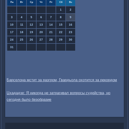
Пн
Вт
Ср
Чт
Пт
Сб
Вс
1
2
3
4
5
6
7
8
9
10
11
12
13
14
15
16
17
18
19
20
21
22
23
24
25
26
27
28
29
30
31
Барселона мстит за разгром, Гвардьола охотится за рекордом
Цхададзе: Я никогда не затрагивал вопросы судейства, но
сегодня было безобразие