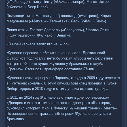
(«Фейенорд»), Тьягу Пинту («Османлыспор»), Мигел Витор
(«Хапоэль» Беер-Шева).
Полузащитники: Александер Грюнвальд («Аустрия»), Харис
Медуньянин («Маккаби» Тель-Авив), Леон Бэйли («Генк»).
Линия атаки: Грегоре Дефрель («Сассуоло»), Чарльз Остин
(«Саутгемптон»), Жулиано («Зенит»).
«В моей карьере таких игр не было»
Жулиано перешел в «Зенит» в конце июля. Бразильский
футболист подписал с петербургским клубом четырехлетний
контракт. «Зенит» купил Жулиано у бразильского клуба
«Гремио». Стоимость трансфера составила €7млн.
Жулиано начал карьеру в «Паране», откуда в 2009 году перешел
в «Интернасьональ». С этим клубом бразилец победил в Кубке
Либертадорес в 2010 году и стал лучшим игроком турнира.
С 2011 по 2014 год Жулиано выступал в днепропетровском
«Днепре» и играл в том числе против донецкого «Шахтера»,
руководил которым Мирча Луческу, нынешний тренер «Зенита».
По завершении контракта с «Днепром» Жулиано вернулся в
Бразилию.