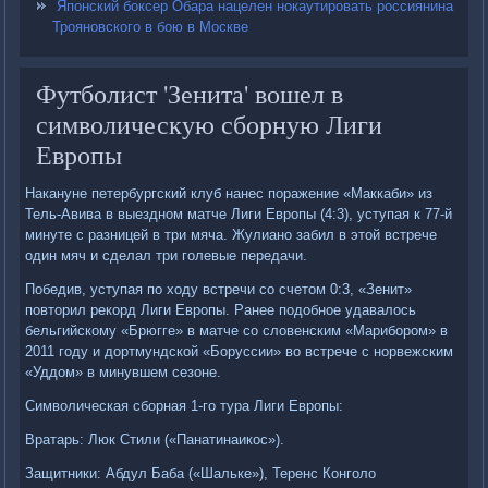
Японский боксер Обара нацелен нокаутировать россиянина
Трояновского в бою в Москве
Футболист 'Зенита' вошел в
символическую сборную Лиги
Европы
Накануне петербургский клуб нанес поражение «Маккаби» из
Тель-Авива в выездном матче Лиги Европы (4:3), уступая к 77-й
минуте с разницей в три мяча. Жулиано забил в этой встрече
один мяч и сделал три голевые передачи.
Победив, уступая по ходу встречи со счетом 0:3, «Зенит»
повторил рекорд Лиги Европы. Ранее подобное удавалось
бельгийскому «Брюгге» в матче со словенским «Марибором» в
2011 году и дортмундской «Боруссии» во встрече с норвежским
«Уддом» в минувшем сезоне.
Символическая сборная 1-го тура Лиги Европы:
Вратарь: Люк Стили («Панатинаикос»).
Защитники: Абдул Баба («Шальке»), Теренс Конголо