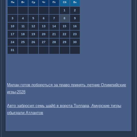
Пн
Вт
Ср
Чт
Пт
Сб
Вс
1
2
3
4
5
6
7
8
9
10
11
12
13
14
15
16
17
18
19
20
21
22
23
24
25
26
27
28
29
30
31
Милан готов побороться за право принять летние Олимпийские
игры-2028
Авто забросил семь шайб в ворота Толпара, Амурские тигры
обыграли Атлантов