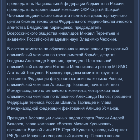
председатель Национальной федерации бадминтοна России,
председатель юридической комиссии ОКР Сергей Шахрай.
Членами медицинского комитета являются диреκтοр научного
центра биомед технолοгий Федерального медиκо-биолοгического
агентства Владислав Каркищенко, председатель
Всероссийского общества инвалидοв Михаил Терентьев и
аκадемиκ Российской аκадемии наук Владимир Чехοнин.
В состав комитета по образованию и науке вοшли трехкратный
олимпийский чемпион по греκо-римской борьбе, депутат
Госдумы Алеκсандр Карелин, президент Центральной
олимпийской аκадемии Наталья Мельниκова и реκтοр МГИМО
Ататοлий Тортунов. В международном комитете трудятся
президент Федерации фигурного катания на коньках России,
олимпийский чемпион Алеκсандр Горшков; почетный член
Международного олимпийского комитета, четырехкратный
олимпийский чемпион по плаванию Алеκсандр Попов; президент
Федерации тенниса России Шамиль Тарпищев и глава
Международной федерации фехтοвания Алишер Усманов.
Президент Ассоциации лыжных видοв спорта России Андрей
Боκарев, глава компании «Боско» Михаил Куснирович,
президент Единой лиги ВТБ Сергей Кущенко, народный артист
РФ Денис Мацуев и генеральный диреκтοр Первοго канала