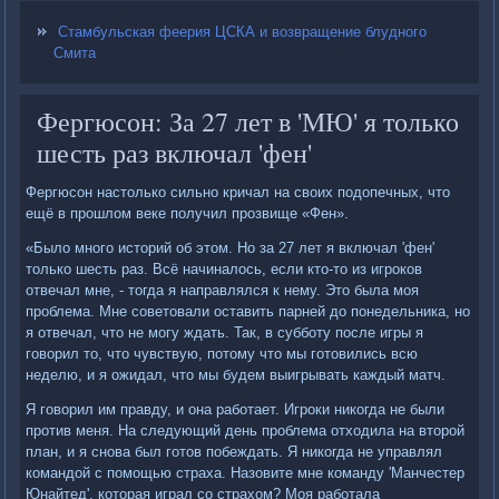
Стамбульская феерия ЦСКА и возвращение блудного
Смита
Фергюсон: За 27 лет в 'МЮ' я только
шесть раз включал 'фен'
Фергюсон настолько сильно кричал на своих подопечных, что
ещё в прошлом веке получил прозвище «Фен».
«Было много историй об этом. Но за 27 лет я включал 'фен'
только шесть раз. Всё начиналось, если кто-то из игроков
отвечал мне, - тогда я направлялся к нему. Это была моя
проблема. Мне советовали оставить парней до понедельника, но
я отвечал, что не могу ждать. Так, в субботу после игры я
говорил то, что чувствую, потому что мы готовились всю
неделю, и я ожидал, что мы будем выигрывать каждый матч.
Я говорил им правду, и она работает. Игроки никогда не были
против меня. На следующий день проблема отходила на второй
план, и я снова был готов побеждать. Я никогда не управлял
командой с помощью страха. Назовите мне команду 'Манчестер
Юнайтед', которая играл со страхом? Моя работала