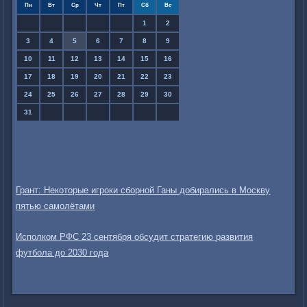
Пн
Вт
Ср
Чт
Пт
Сб
Вс
1
2
3
4
5
6
7
8
9
10
11
12
13
14
15
16
17
18
19
20
21
22
23
24
25
26
27
28
29
30
31
Грант: Некоторые игроки сборной Ганы добирались в Москву
пятью самолётами
Исполком РФС 23 сентября обсудит стратегию развития
футбола до 2030 года