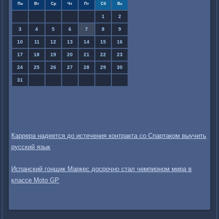
Пн
Вт
Ср
Чт
Пт
Сб
Вс
1
2
3
4
5
6
7
8
9
10
11
12
13
14
15
16
17
18
19
20
21
22
23
24
25
26
27
28
29
30
31
Каррера надеется до истечения контракта со Спартаком выучить
русский язык
Испанский гонщик Маркес досрочно стал чемпионом мира в
классе Moto GP