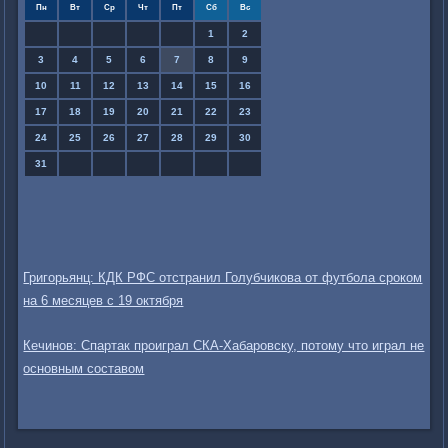
Пн
Вт
Ср
Чт
Пт
Сб
Вс
1
2
3
4
5
6
7
8
9
10
11
12
13
14
15
16
17
18
19
20
21
22
23
24
25
26
27
28
29
30
31
Григорьянц: КДК РФС отстранил Голубчикова от футбола сроком
на 6 месяцев с 19 октября
Кечинов: Спартак проиграл СКА-Хабаровску, потому что играл не
основным составом