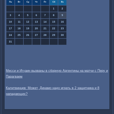
Пн
Вт
Ср
Чт
Пт
Сб
Вс
1
2
3
4
5
6
7
8
9
10
11
12
13
14
15
16
17
18
19
20
21
22
23
24
25
26
27
28
29
30
31
Месси и Игуаин вызваны в сборную Аргентины на матчи с Перу и
Парагваем
Калитвинцев: Может, Динамо надо играть в 2 защитника и 8
нападающих?