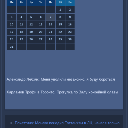
Пн
Вт
Ср
Чт
Пт
Сб
Вс
1
2
3
4
5
6
7
8
9
10
11
12
13
14
15
16
17
18
19
20
21
22
23
24
25
26
27
28
29
30
31
Александр Лебзяк: Меня уволили незаконно, я буду бороться
Харламов Трофи в Торонто. Прогулка по Залу хоккейной славы
Почеттино: Монако победил Тоттенхэм в ЛЧ, нанеся только