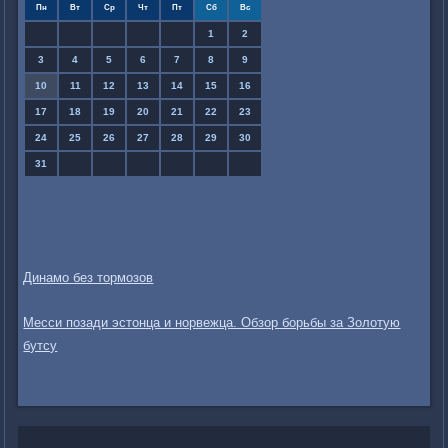
Пн
Вт
Ср
Чт
Пт
Сб
Вс
1
2
3
4
5
6
7
8
9
10
11
12
13
14
15
16
17
18
19
20
21
22
23
24
25
26
27
28
29
30
31
Динамо без тормозов
Месси позади эстонца и норвежца. Обзор борьбы за Золотую
бутсу