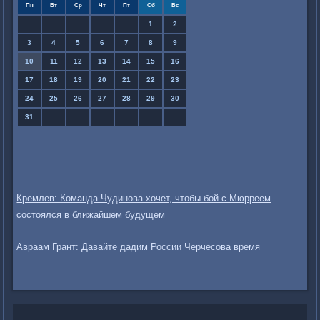
Пн
Вт
Ср
Чт
Пт
Сб
Вс
1
2
3
4
5
6
7
8
9
10
11
12
13
14
15
16
17
18
19
20
21
22
23
24
25
26
27
28
29
30
31
Кремлев: Команда Чудинова хочет, чтобы бой с Мюрреем
состоялся в ближайшем будущем
Авраам Грант: Давайте дадим России Черчесова время