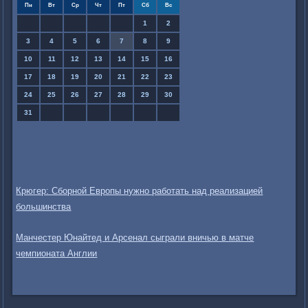
Пн
Вт
Ср
Чт
Пт
Сб
Вс
1
2
3
4
5
6
7
8
9
10
11
12
13
14
15
16
17
18
19
20
21
22
23
24
25
26
27
28
29
30
31
Крюгер: Сборной Европы нужно работать над реализацией
большинства
Манчестер Юнайтед и Арсенал сыграли вничью в матче
чемпионата Англии